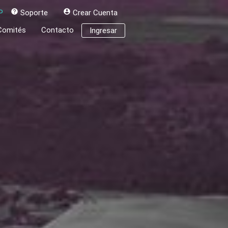
P
help
Soporte
account_circle
Crear Cuenta
Comités
Contacto
Ingresar